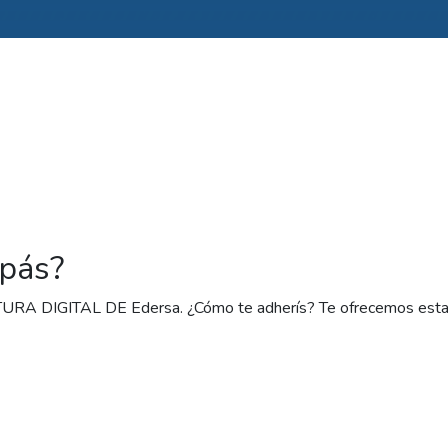
ipás?
CTURA DIGITAL DE Edersa. ¿Cómo te adherís? Te ofrecemos estas
tu celular (del Play Store o APP Store) y adherite desde ahí.
icina Virtual y hacelo desde este link
Oficina Virtual