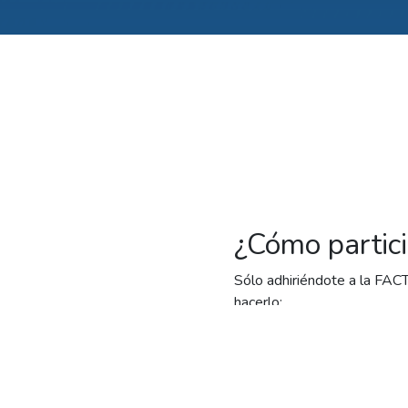
¿Cómo partic
Sólo adhiriéndote a la FA
hacerlo:
1) Descargá nuestra APP en 
2) Registrate en nuestra Of