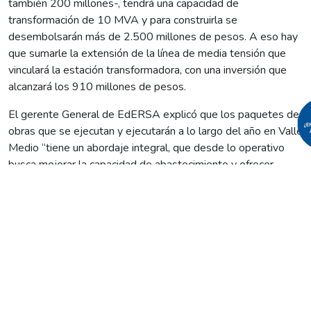
también 200 millones-, tendrá una capacidad de
transformación de 10 MVA y para construirla se
desembolsarán más de 2.500 millones de pesos. A eso hay
que sumarle la extensión de la línea de media tensión que
vinculará la estación transformadora, con una inversión que
alcanzará los 910 millones de pesos.
El gerente General de EdERSA explicó que los paquetes de
obras que se ejecutan y ejecutarán a lo largo del año en Valle
Medio “tiene un abordaje integral, que desde lo operativo
busca mejorar la capacidad de abastecimiento y ofrecer
previsibilidad para el presente y el futuro de la industria, el
campo, el comercio y la vida cotidiana de cada vecino;
también mejorar condiciones de seguridad y acortar tiempos
de interrupción frente a contingencias. Y en términos
comerciales, siempre brindar una atención cómoda y de
calidad a nuestros usuarios”.
Y siguió: “los vecinos verán constantemente camionetas,
camiones y grúas de EdERSA, desplegadas en diferentes