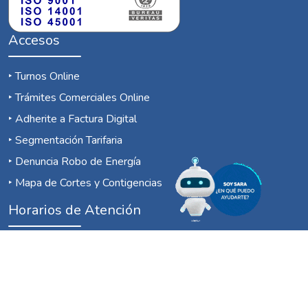
Accesos
‣
Turnos Online
‣
Trámites Comerciales Online
‣
Adherite a Factura Digital
‣
Segmentación Tarifaria
‣
Denuncia Robo de Energía
‣
Mapa de Cortes y Contigencias
Horarios de Atención
‣
Sucursales
Lunes a Viernes: 08 a 13 Hs
Redes Sociales