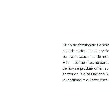
Miles de familias de Gener
pasada cortes en el servici
contra instalaciones de med
A los delincuentes no parec
de hoy se produjeron en el 
sector de la ruta Nacional 
la localidad. Y durante esta
veces.
Todo comenzó alrededor de 
EdERSA recibió la alerta que
localidad. Al llegar al luga