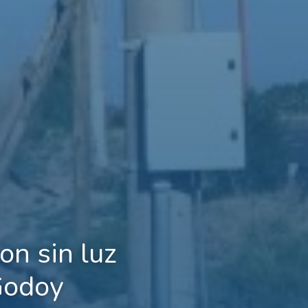
on sin luz
Godoy