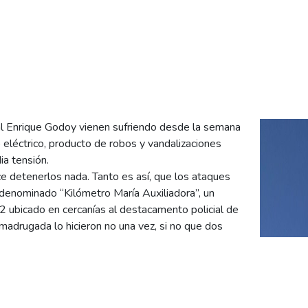
al Enrique Godoy vienen sufriendo desde la semana
o eléctrico, producto de robos y vandalizaciones
ia tensión.
e detenerlos nada. Tanto es así, que los ataques
denominado “Kilómetro María Auxiliadora”, un
22 ubicado en cercanías al destacamento policial de
 madrugada lo hicieron no una vez, si no que dos
la 1:00 de la madrugada, cuando la guardia de
 indicaba sobre la salida de servicio de la
r se encontraron con el escenario de costumbre: