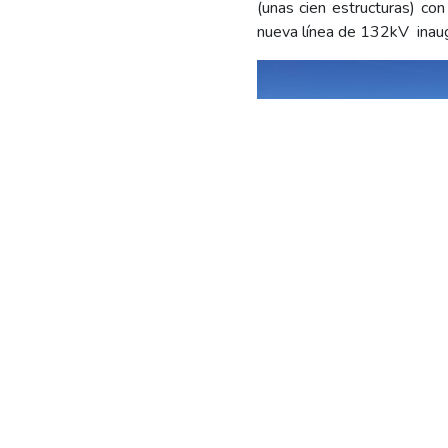
(unas cien estructuras) c
nueva línea de 132kV inau
Nueva Estación Transforma
tomará la energía la nuev
La obra debió superar condi
un pantano.
La obra permitirá aliviar 
Valle de Río Negro suminist
Históricamente la mayoría 