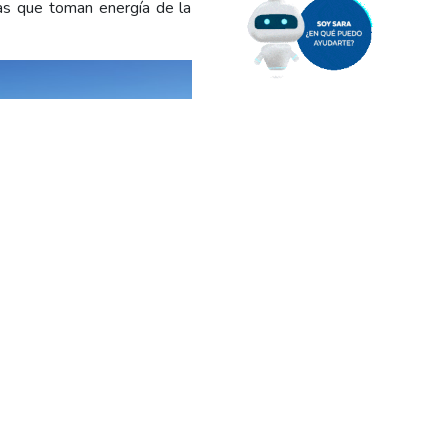
as que toman energía de la
de 33 y 13,2kV desde donde
rrido de la traza atravesaba
ta ahora, abastecía el Alto
tro en la LAT 66kV Céspedes