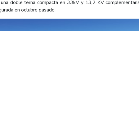
on una doble terna compacta en 33kV y 13,2 KV complementari
gurada en octubre pasado.
dora Beltrán. Sobre la derecha se ven los campos de salida 
a línea de EdERSA
ciones muy desfavorables del terreno ya que gran parte del reco
la demanda de potencia de la troncal de 66kV de EdERSA que, has
rando energía desde Cipolletti hasta Choele Choel.
de los consumos asociados a la fruticultura tomaban el suminis