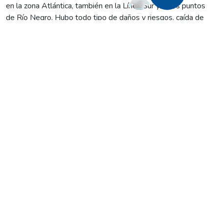
en la zona Atlántica, también en la Línea Sur y otros puntos
de Río Negro. Hubo todo tipo de daños y riesgos, caída de
álamos sobre las líneas y rotura de instalaciones de media
tensión.
Para el caso, en Cinco Saltos se produjeron caídas de árboles
en alimentadores, de la misma manera que en Campo
Grande, Chichinales y la zona de Valle Azul (Villa Regina). En
Catriel hubo un incendio que se gestó bajo la línea de media
tensión, y en el Valle Inferior el temporal de viento azotó
sobre la noche y generó inconvenientes eléctricos en El
Cóndor, la Ruta 1, la Lobería y el barrio Don Bosco de
Viedma.