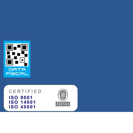
Accesos
‣
Turnos Online