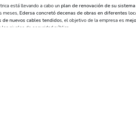
trica está llevando a cabo un
plan de renovación de su sistema 
os meses,
Edersa concretó decenas de obras en diferentes loca
 de nuevos cables tendido
s, el objetivo de la empresa es
mejor
y los niveles de seguridad pública.
etivo
reemplazar líneas de baja tensión de tecnología antigua