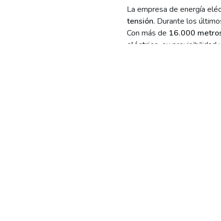
La empresa de energía eléc
tensión
. Durante los últim
Con más de
16.000 metros
eléctrico,
su previsibilidad 
El proyecto tiene como obj