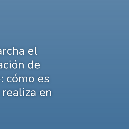
rcha el
ación de
»: cómo es
 realiza en