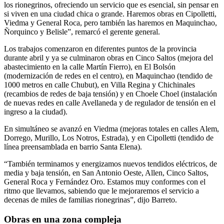
los rionegrinos, ofreciendo un servicio que es esencial, sin pensar en
si viven en una ciudad chica o grande. Haremos obras en Cipolletti,
Viedma y General Roca, pero también las haremos en Maquinchao,
Ñorquinco y Belisle”, remarcó el gerente general.
Los trabajos comenzaron en diferentes puntos de la provincia
durante abril y ya se culminaron obras en Cinco Saltos (mejora del
abastecimiento en la calle Martín Fierro), en El Bolsón
(modernización de redes en el centro), en Maquinchao (tendido de
1000 metros en calle Chubut), en Villa Regina y Chichinales
(recambios de redes de baja tensión) y en Choele Choel (instalación
de nuevas redes en calle Avellaneda y de regulador de tensión en el
ingreso a la ciudad).
En simultáneo se avanzó en Viedma (mejoras totales en calles Alem,
Dorrego, Murillo, Los Notros, Estrada), y en Cipolletti (tendido de
línea preensamblada en barrio Santa Elena).
“También terminamos y energizamos nuevos tendidos eléctricos, de
media y baja tensión, en San Antonio Oeste, Allen, Cinco Saltos,
General Roca y Fernández Oro. Estamos muy conformes con el
ritmo que llevamos, sabiendo que le mejoraremos el servicio a
decenas de miles de familias rionegrinas”, dijo Barreto.
Obras en una zona compleja