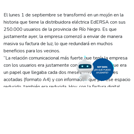
El lunes 1 de septiembre se transformó en un mojón en la
historia que tiene la distribuidora eléctrica EdERSA con sus
250.000 usuarios de la provincia de Río Negro. Es que
justamente ayer, la empresa comenzó a enviar de manera
masiva su factura de luz, lo que redundará en muchos
beneficios para los vecinos.
“La relación comunicacional más fuerte que tenía la empresa
con los usuarios era justamente con la factura física, que era
un papel que llegaba cada dos meses, con dimensiones
acotadas (formato A4) y con información que por ese espacio
reducido, también era reducida. Hoy, con la factura digital,
estamos en condiciones de hacer mucho más virtuosa esa
relación”, explicó el gerente Comercial de la compañía,
Fernando Salice.
En EdERSA están realmente entusiasmados con esta
posibilidad de despapelizar el proceso (algo que materializó
la resolución 181/2025 del Ente Regulador) y construir una