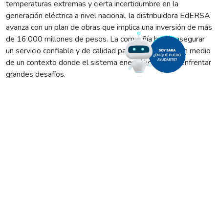
temperaturas extremas y cierta incertidumbre en la
generación eléctrica a nivel nacional, la distribuidora EdERSA
avanza con un plan de obras que implica una inversión de más
de 16.000 millones de pesos. La compañía busca asegurar
un servicio confiable y de calidad para sus usuarios, en medio
de un contexto donde el sistema energético podría enfrentar
grandes desafíos.
«Estamos trabajando sobre lo comprometido y lo que hay
que hacer para que nuestros usuarios tengan siempre un
servicio seguro y previsible», explicó Fernando Barreto,
gerente general de la firma. Barreto señaló que, aunque
existen preocupaciones a nivel nacional sobre la capacidad de
generación de energía, EdERSA se mantiene enfocada en su
área de concesión, que abarca 203.000 kilómetros
cuadrados, uno de los más grandes del país.
El plan de obras incluye más de 90 proyectos en media y
baja tensión, con el objetivo de mejorar el servicio eléctrico
para decenas de miles de rionegrinos. Según el gerente, «la