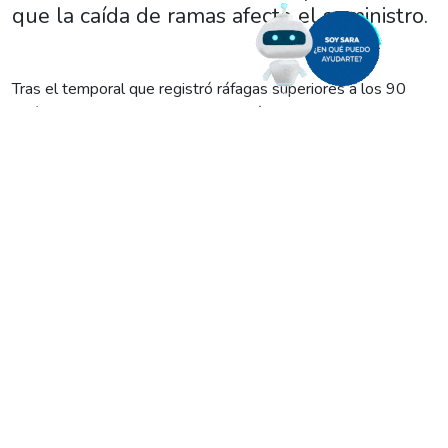
que la caída de ramas afecte el suministro.
Tras el temporal que registró ráfagas superiores a los 90
km/h, la empresa EdERSA presentó un plan de obras
estratégicas para aumentar la capacidad de sus redes y
mitigar los cortes de servicio. El proyecto contempla una
inversión de 4.900 millones de pesos en nuevos tendidos de
media tensión que utilizarán conductores aislados, una
tecnología mucho más resistente a las inclemencias
climáticas.
Uno de los pilares de esta inversión es la puesta en
funcionamiento del alimentador troncal «Santa Cruz» en
Cipolletti. Obra que permitirá abastecer la zona norte y
descomprimir la demanda eléctrica en la calle Juan Domingo
Perón, el sector de La Falda y áreas aledañas. Según detalló
la empresa, esta infraestructura facilitará la optimización de
las redes troncales tanto en Cipolletti como en Fernández