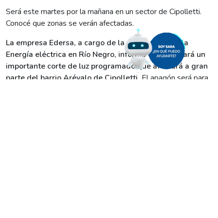
Será este martes por la mañana en un sector de Cipolletti.
Conocé que zonas se verán afectadas.
La empresa Edersa, a cargo de la distribución de la
Energía eléctrica en Río Negro, informó que realizará un
importante corte de luz programado que afectará a gran
parte del barrio Arévalo de Cipolletti.
El apagón será para
poder realizar trabajos de mantenimientos.
«Les informamos a los vecinos de Cipolletti que para realizar
trabajos de mantenimiento y modernización de
subestaciones transformadoras, el martes 15/3 se
desarrollará un corte programado de energía eléctrica»,
expresa el comunicado difundo por la empresa.
Agregaron que el mismo, que colaborará en la continua
mejora de la calidad del servicio, será de 9 a 11 y
alcanzará los siguientes sectores:
• Calle Leopoldo Lugones y Simón Bolívar, entre Perito
Moreno y Capdevilla.
• Calle Blas Parera, del 200 al 400.