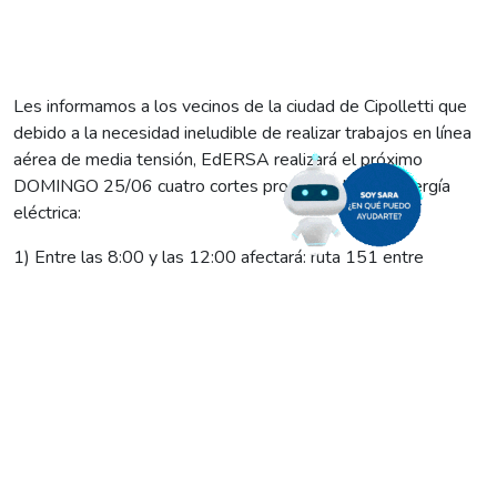
Les informamos a los vecinos de la ciudad de Cipolletti que
debido a la necesidad ineludible de realizar trabajos en línea
aérea de media tensión, EdERSA realizará el próximo
DOMINGO 25/06 cuatro cortes programados de energía
eléctrica:
1) Entre las 8:00 y las 12:00 afectará: ruta 151 entre
rotonda Ruta 22 y avenida Circunvalación; Entrada Lalor; Rico
Huevo; La llanada 1 y 2; Scianca y barrios Reybet, Pichi
Nahuel, Parque 12 de Septiembre y Garcia Aire Valle.
2) Entre las 8:00 y las 9:30: zona céntrica comprendida por
las calles Miguel Muñoz y España, entre Irigoyen y avenida
Alem; 9 de Julio entre Villegas e Italia; avenida Alem, entre
España y Libertad; Irigoyen, entre Miguel Muñoz y Córdoba;
Sarmiento y Libertad, entre Roca y avenida Alem; Brentana