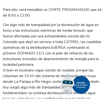
Para ello, será ineludible un CORTE PROGRAMADO que irá
de 6:00 a 12:00
Con algo más de tranquilidad por la disminución de agua en
torno a las estructuras eléctricas de media tensión, que
fueron afectadas por una extraordinaria crecida del río
Colorado que dejó sin servicio a toda CATRIEL, las cuadrillas
operativas de la distribuidora EdERSA continuarán el
próximo DOMINGO 21/1 con el plan de refuerzo de las
estructuras troncales de abastecimiento de energía para la
localidad petrolera.
Si bien el escenario sigue siendo de cuidado, porque las
columnas de 33 kV del sistema de distribución que cruza
desde La Pampa a Río Negro continúan bajo agua, también
hoy surgió algo más de tranquilidad por dos factores
fundamentales: la continua disminución del nivel del agua
bajo las estructuras; y la confirmación que los trabajos
realizados durante el fin de semana pasado dieron buenos