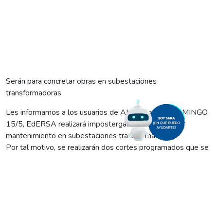
Serán para concretar obras en subestaciones
transformadoras.
Les informamos a los usuarios de ALLEN que el DOMINGO
15/5, EdERSA realizará impostergables tareas de
mantenimiento en subestaciones transformadoras.
Por tal motivo, se realizarán dos cortes programados que se
desarrollarán de la siguiente manera:
De 9:00 a 15:00
en:
– Barrio Norte.
De 10:00 a 12:00
en:
– Barrio Bifulco.
– Aguas Rionegrinas (Amilcar Rogot y J. M. de Rosas).