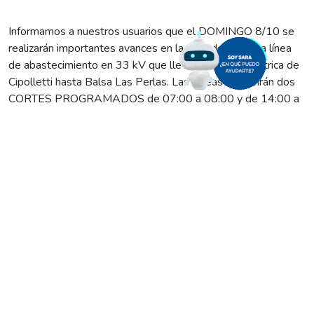
Informamos a nuestros usuarios que el DOMINGO 8/10 se
realizarán importantes avances en la obra de la nueva línea
de abastecimiento en 33 kV que llevará energía eléctrica de
Cipolletti hasta Balsa Las Perlas. Las tareas requerirán dos
CORTES PROGRAMADOS de 07:00 a 08:00 y de 14:00 a
15:00 hs. en el sector calle Fortín Primera División y calle
Los Pioneros, entre la rotonda y calle Estado de Israel;
Estación Servicio GNC; Terminal de Omnibus; Barrio Belgrano;
Edificio de la Secretaria de Energía; Vía Bariloche y Barrio
Labraña.
La red eléctrica en construcción recorrerá más de 30
kilómetros, atravesando la Isla Jordán y la Margen Sur, hasta
llegar a la futura Estación Transformadora de Las Perlas,
beneficiando a todos los vecinos de esa localidad y a
desarrollos productivos de la zona.
Será un nuevo nodo, que quintuplicará la capacidad actual de