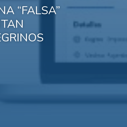
NA “FALSA”
NTAN
EGRINOS