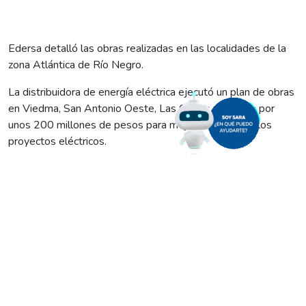
Edersa detalló las obras realizadas en las localidades de la
zona Atlántica de Río Negro.
La distribuidora de energía eléctrica ejecutó un plan de obras
en Viedma, San Antonio Oeste, Las Grutas y Conesa por
unos 200 millones de pesos para mejorar y culminar los
proyectos eléctricos.
Se trata de un plan de obra en los primeros meses del año,
donde la distribuidora realizó en diferentes localidades de la
zona Atlántica de Río Negro.
En General Conesa, informó que se concretó una inversión de
82 millones de pesos para dos obras más que importantes:
la reformulación en media tensión de la línea troncal de
abastecimiento que recorre toda la calle San Juan; y la mejora
de la red de baja tensión en la calle Gobernador Gadano.