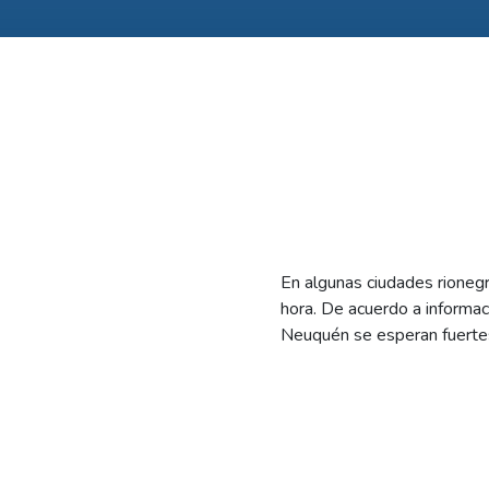
En algunas ciudades rioneg
hora.
De acuerdo a informac
Neuquén se esperan fuertes 
Por ese motivo, es fundame
de viento, cerrar puertas y
comunicarse con el siste