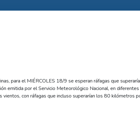
rinas, para el MIÉRCOLES 18/9 se esperan ráfagas que superaría
ión emitida por el Servicio Meteorológico Nacional, en diferente
vientos, con ráfagas que incluso superarían los 80 kilómetros po
ntal que nuestros usuarios recuerden que es recomendable no ci
 ventadas de la vivienda y recordar que ante problemas en el sumin
ma de reclamos automáticos SARA, al 08102229500.