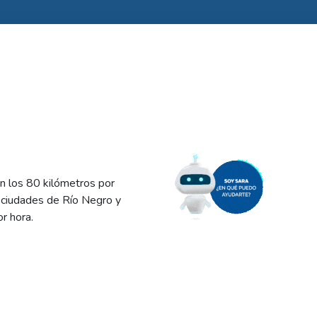
n los 80 kilómetros por
s ciudades de Río Negro y
r hora.
rcular durante temporales
istro eléctrico, deben