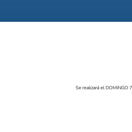
Se realizará el DOMINGO 7,
El DOMINGO 7/11 la empres
alta tensión en 132 Kv “Me
para la localidad de CATRIE
Los trabajos que desarrol
Divisaderos”, la única fuente