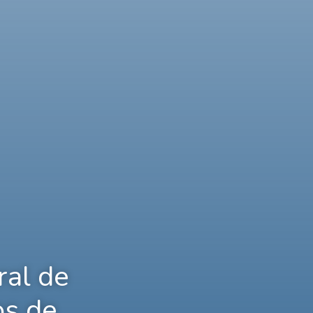
ral de
os de