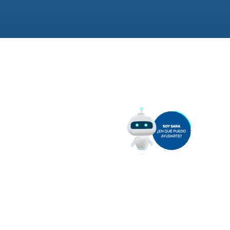
miento sobre la línea de
eneral de energía eléctrica
2:00 del mediodía.
ón en 33 kV “Los
.