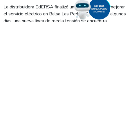
La distribuidora EdERSA finalizó una obra clave para mejorar
el servicio eléctrico en Balsa Las Perlas. Desde hace algunos
días, una nueva línea de media tensión se encuentra
operativa, abasteciendo a cientos de familias con mayor
eficiencia y capacidad.
“Con esta nueva red, estamos brindando energía a más de la
mitad de los vecinos de la zona este de Las Perlas. Se trata
de una línea mucho más moderna y robusta que la histórica”,
explicó José Cainelli, gerente de Operaciones y Planificación
de EdERSA.
Actualmente, la localidad cuenta con dos fuentes de
abastecimiento: la antigua línea de la cooperativa Calf, que se
extiende desde la estación transformadora Alto Valle y
atraviesa varios kilómetros de la Ruta 22, y un nuevo nexo,
tensionado transitoriamente en 13,2 kV desde el
alimentador N°3 de EdERSA en Cipolletti, conectado a la
estación transformadora local.