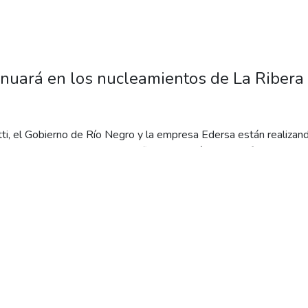
inuará en los nucleamientos de La Ribera
tti, el Gobierno de Río Negro y la empresa Edersa están realizando
 barrio Nueva Esperanza, beneficiando a más de 120 familias del 
r destacó “el trabajo coordinado” con la distribuidora eléctrica y l
vecinos. “En conjunto concientizamos a las familias de la importanc
firmó.
es conectar, de manera regular, a los
ibera y Los Sauces, y así lo vamos a
da la ciudad pueda tener tendido
las familias estén seguras en sus casas”.