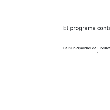
El programa cont
La Municipalidad de Cipolle
suministro de energía en el
previsible.
El intendente Rodrigo Butele
el sistema eléctrico de los 
regular en cada domicilio”, a
Y agregó: “el próximo paso 
vecinos de los barrios La R
seguir haciendo para que to
eléctrico normalizado y que 