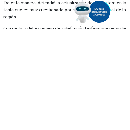
De esta manera, defendió la actualización del VAD, ítem en la
tarifa que es muy cuestionado por el sector empresarial de la
región
Con motivo del escenario de indefinición tarifaria que persiste
a la fecha, el titular de Edersa, Matías Bourdieu manifestó, en
un comunicado de prensa, algunas consideraciones
tendientes a clarificar la estructura tarifaria.
Con relación al VAD –la parte de la factura que ingresa a
Edersa – el ejecutivo destacó que “son ingresos que quedan
en la provincia, materializados en salarios, inversiones y
mantenimiento de la red eléctrica. Es por ello que mantener
desactualizado el VAD produce un efecto directo en la
prestación del servicio y en la disminución de recursos que
movilizan la economía provincial”, agregó.
Remarcó que “estos atrasos tarifarios han consolidado
pérdidas económicas a Edersa, especialmente en los últimos
dos años, del orden de 200 millones de pesos/año. Por este