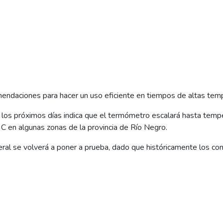
ndaciones para hacer un uso eficiente en tiempos de altas temp
a los próximos días indica que el termómetro escalará hasta temp
C en algunas zonas de la provincia de Río Negro.
eral se volverá a poner a prueba, dado que históricamente los c
temperaturas se hacen presentes a lo largo de la temporada estiv
s a todos nuestros usuarios que es fundamental hacer uso racio
rzar el sistema y las instalaciones de distribución.
algunas recomendaciones para hacerlo, siempre recordando que l