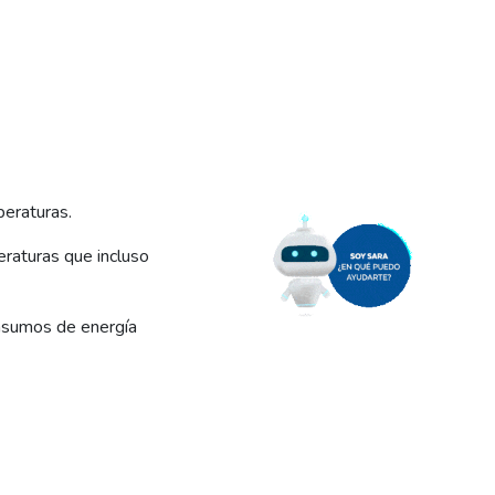
eraturas.
eraturas que incluso
onsumos de energía
al.
nal y eficiente de la
a energía es un bien común