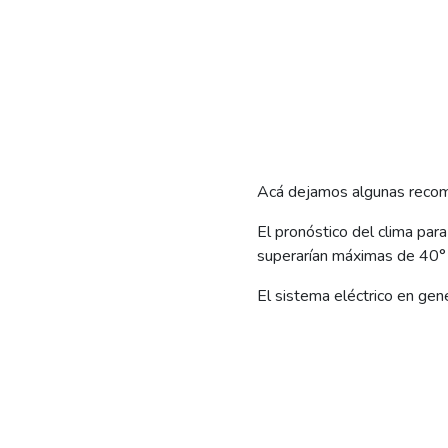
Acá dejamos algunas recome
El pronóstico del clima par
superarían máximas de 40° 
El sistema eléctrico en gen
aumentan cuando las altas 
Desde EdERSA les recordamo
energía eléctrica, para no fo
En ese sentido, ofrecemos 