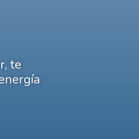
r, te
energía