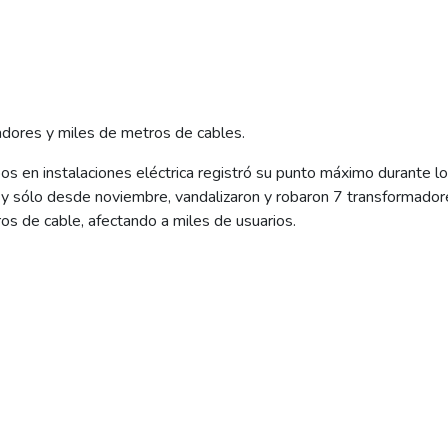
adores y miles de metros de cables.
bos en instalaciones eléctrica registró su punto máximo durante l
d y sólo desde noviembre, vandalizaron y robaron 7 transformado
os de cable, afectando a miles de usuarios.
to y los hechos delictivos se suceden, al punto que el jueves d
nada menos que 10 robos. En todos los casos, los delincuentes 
 las instalaciones sin la más mínima protección y conocimiento) y
in luz durante varias horas.
fecha, en la localidad de Allen se robaron o destruyeron nada m
to para la distribuidora que supera los 3,5 millones de pesos y u