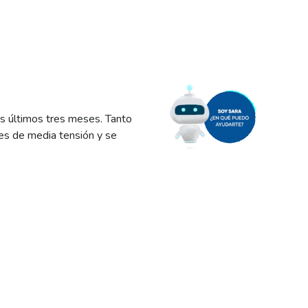
os últimos tres meses. Tanto
res de media tensión y se
e la semana pasada el área
pusieron en riesgo su vida
 afectaron las de sus
enos que 7 transformadores
na afectación del servicio