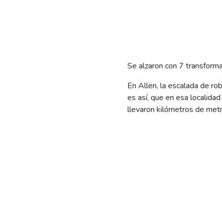
Se alzaron con 7 transform
En Allen, la escalada de ro
es así, que en esa localida
llevaron kilómetros de metr
La preocupación va en aumen
operativa de EdERSA contó 
(cortan los cables o abordan
vecinos, a los que dejaron s
Sólo desde noviembre a la 
de media tensión, con un cos
que fue masiva.