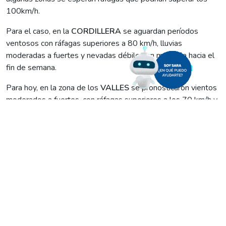
100km/h.
Para el caso, en la
CORDILLERA
se aguardan períodos
ventosos con ráfagas superiores a 80 km/h, lluvias
moderadas a fuertes y nevadas débiles en montaña hacia el
fin de semana.
Para hoy, en la zona de los
VALLES
se pronosticaron vientos
moderados a fuertes, con ráfagas superiores a los 70 km/h y
posibilidad de precipitaciones, mientras que en localidades
de la zona Atlántica el Servicio Meteorológico emitió una
alerta Naranja ante posibles vientos que podrían superar los
100 km/h.
En la
Línea Sur
, por su parte, se esperan vientos de hasta o
superiores a los 90 km/hm, con probables lluvias y días muy
fríos para el fin de semana.
Por ese motivo, y para que vos y los tuyos se encuentren
seguros, informamos a todos los usuarios que ante cortes de