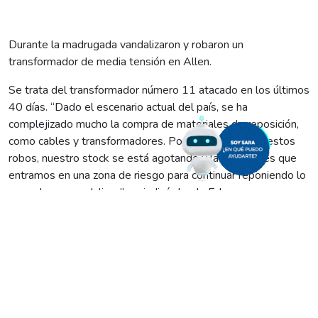
Durante la madrugada vandalizaron y robaron un
transformador de media tensión en Allen.
Se trata del transformador número 11 atacado en los últimos
40 días. “Dado el escenario actual del país, se ha
complejizado mucho la compra de materiales de reposición,
como cables y transformadores. Por la repetición de estos
robos, nuestro stock se está agotando y la realidad es que
entramos en una zona de riesgo para continuar reponiendo lo
que roban o vandalizan”, se indicó desde Edersa.
En las últimas horas se informó desde Edersa que los
delincuentes volvieron a dar un reciente golpe, esta vez, en
zona rural de Allen. En este sentido, por la madrugada
vandalizaron y robaron un transformador de media tensión
que abastecía de energía eléctrica en uno de los pozos
petroleros que tiene la empresa YPF en el área EFO.