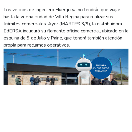
Los vecinos de Ingeniero Huergo ya no tendrán que viajar
hasta la vecina ciudad de Villa Regina para realizar sus
trámites comerciales. Ayer (MARTES 3/9), la distribuidora
EdERSA inauguró su flamante oficina comercial, ubicado en la
esquina de 9 de Julio y Paine, que tendrá también atención
propia para reclamos operativos.
El edificio fue remodelado a nuevo, está instalado en un
terreno de 120 metros cuadrados y la distribuidora concr
etó
la obra en unos 75 días. “Es una enorme satisfacción haber