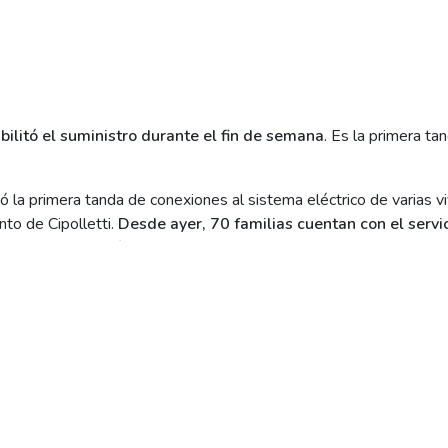
bilitó el suministro durante el fin de semana
. Es la primera ta
ó la primera tanda de conexiones al sistema eléctrico de varias v
to de Cipolletti.
Desde ayer, 70 familias cuentan con el servi
 que se concretó gracias al acuerdo entre municipio, distribuidora
izó con el acondicionamiento de la subestación transformad
ormente se habilitó los medidoras, y desde el fin de semana mucha