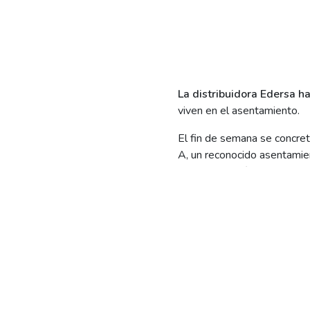
La distribuidora Edersa ha
viven en el asentamiento.
El fin de semana se concret
A, un reconocido asentamien
demanda histórica del sector
La s
emana pasada se final
regular del barrio. Posteri
servicio.