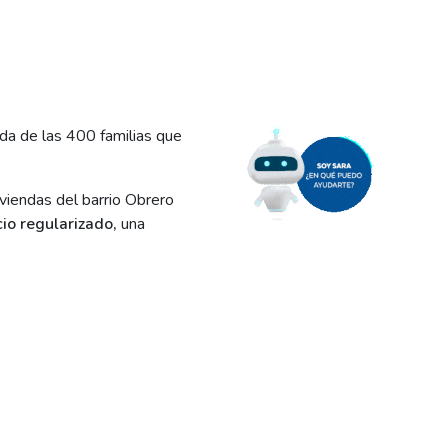
nda de las 400 familias que
iviendas del barrio Obrero
cio regularizado,
una
 y habitantes.
ora
para la electrificación
s familias ya cuentan con el