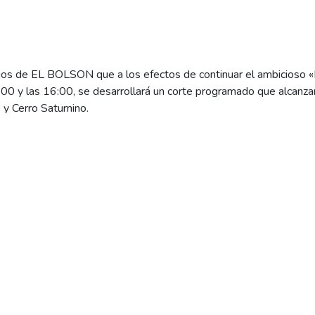
ios de EL BOLSON que a los efectos de continuar el ambicioso 
0 y las 16:00, se desarrollará un corte programado que alcanzar
y Cerro Saturnino.
 a los usuarios de esos sectores tomar las medidas de seguridad