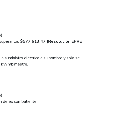
o)
 superar los
$577.613,47 (Resolución EPRE
un suministro eléctrico a su nombre y sólo se
0 kWh/bimestre.
o)
ón de ex combatiente.