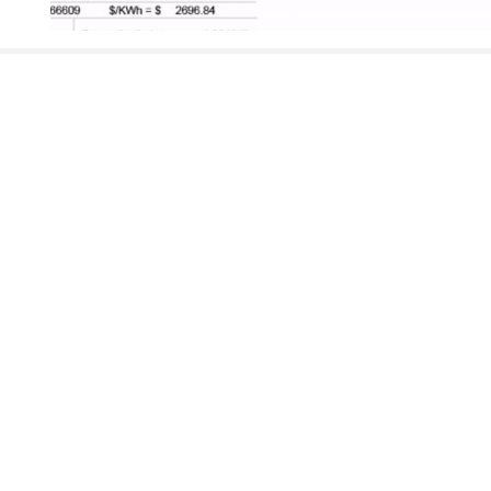
Post
navigation
+549 299 472 3434
e