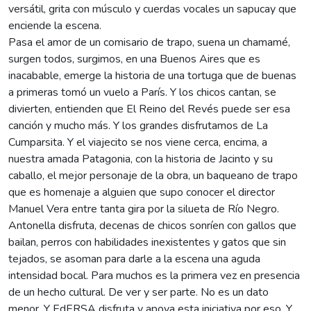
versátil, grita con músculo y cuerdas vocales un sapucay que
enciende la escena.
Pasa el amor de un comisario de trapo, suena un chamamé,
surgen todos, surgimos, en una Buenos Aires que es
inacabable, emerge la historia de una tortuga que de buenas
a primeras tomó un vuelo a París. Y los chicos cantan, se
divierten, entienden que El Reino del Revés puede ser esa
canción y mucho más. Y los grandes disfrutamos de La
Cumparsita. Y el viajecito se nos viene cerca, encima, a
nuestra amada Patagonia, con la historia de Jacinto y su
caballo, el mejor personaje de la obra, un baqueano de trapo
que es homenaje a alguien que supo conocer el director
Manuel Vera entre tanta gira por la silueta de Río Negro.
Antonella disfruta, decenas de chicos sonríen con gallos que
bailan, perros con habilidades inexistentes y gatos que sin
tejados, se asoman para darle a la escena una aguda
intensidad bocal. Para muchos es la primera vez en presencia
de un hecho cultural. De ver y ser parte. No es un dato
menor. Y EdERSA disfruta y apoya esta iniciativa por eso. Y