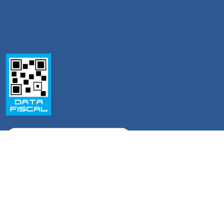
Accesos
‣
Turnos Online
‣
Trámites Comerciales Online