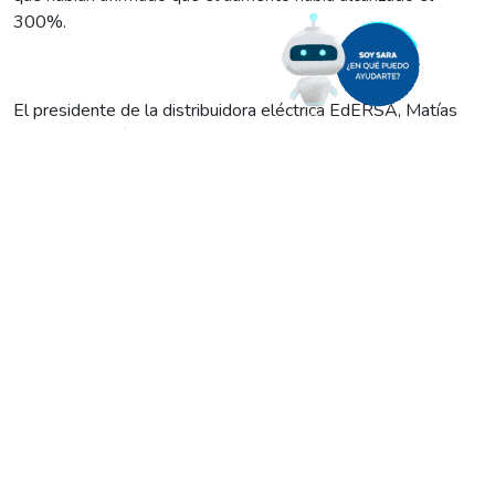
300%.
El presidente de la distribuidora eléctrica EdERSA, Matías
Bourdieu, negó de plano las declaraciones de un grupo de
productores y propietarios de frigoríficos del Valle Medio
rionegrino acerca de un presunto
incremento en sus facturas
de energía de entre el 100 y el 300%
.
“El aumento
promedio para los grandes usuarios no superó el 21%.
Esas manifestaciones no cuentan con ningún tipo de
respaldo técnico”,
agregó.
“No es cierto, los cálculos técnicos señalan que el
aumento para los grandes usuarios (donde se encuadran
quienes reclamaron), en todo concepto, no superó el 21%
en la tarifa final. Por lo tanto, esas manifestaciones
carecen de rigor técnico que las sustenten y entran en un
marco de subjetividad dada por discrecionales