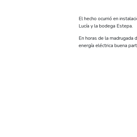
El hecho ocurrió en instal
Lucía y la bodega Estepa.
En horas de la madrugada de
energía eléctrica buena par
El hecho ocurrió en instal
Lucía y la bodega Estepa. La
alerta por corte del servici
todo el cobre del interior.
El aparato, que pesa alred
ubicada -subestación transf
Los operarios de EdERSA cul
restablecer el normal sumin
En los últimos meses, son 4