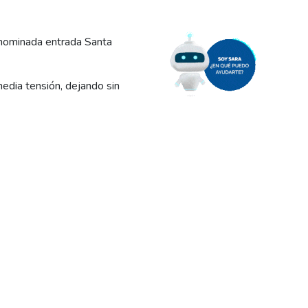
enominada entrada Santa
edia tensión, dejando sin
enominada entrada Santa
ta el lugar después de una
iso, al que le había extraído
la plataforma donde se
 zona de chacras.
po de potencia, para así
ionegrino.