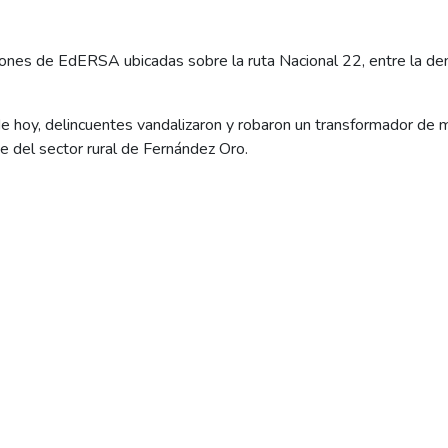
aciones de EdERSA ubicadas sobre la ruta Nacional 22, entre la d
 hoy, delincuentes vandalizaron y robaron un transformador de m
te del sector rural de Fernández Oro.
aciones de EdERSA ubicadas sobre la ruta Nacional 22, entre la d
s cuadrillas operativas de la distribuidora eléctrica llegaron has
o. Allí encontraron un transformador de 75 KVA destrozado en el p
edor de 600 kilogramos, fue lanzado por los delincuentes desde 
ormora-, lo que generó un corte en el suministro eléctrico de esa
minan con las reparaciones y con la instalación de un nuevo equi
istro en ese sector de Fernández Oro.
3 los transformadores robados o vandalizados en el Alto Valle r