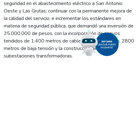
seguridad en el abastecimiento eléctrico a San Antonio
Oeste y Las Grutas; continuar con la permanente mejora de
la calidad del servicio; e incrementar los estándares en
materia de seguridad pública, que demandó una inversión de
35.000.000 de pesos, con la incorporación de nuevos
tendidos de 1.400 metros de cable de media tensión, 2800
metros de baja tensión y la construcción de seis
subestaciones transformadoras.
“Nuestra zona Atlántica es uno de los atractivos turísticos
del país, por lo que seguramente será una gran temporada
estival en Las Grutas. Previendo mayor consumo eléctrico
por esta situación, decidimos realizar una cantidad de obras
de infraestructura en media tensión y la incorporación de
nuevas estaciones transformadoras, así como renovación de
líneas de baja tensión para mejorar la calidad de servicio en
algunas zonas y barrios de Las Grutas. También hemos
ejecutado planes de mantenimiento y refuerzo de guardias
para mejorar el servicio en todos los niveles”, explicó el