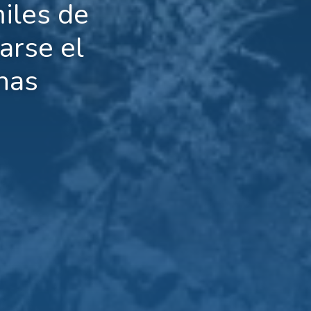
miles de
arse el
nas