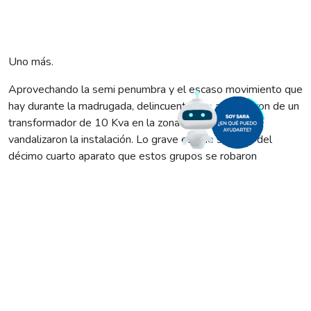
Uno más.
Aprovechando la semi penumbra y el escaso movimiento que
hay durante la madrugada, delincuentes se apoderaron de un
transformador de 10 Kva en la zona rural de Allen y
vandalizaron la instalación. Lo grave es que se trata del
décimo cuarto aparato que estos grupos se robaron
solamente en esa jurisdicción en los últimos cinco meses. Y
en todo Río Negro suman 18 los aparatos sustraídos en
similares circunstancias
Se trata de un transformador de pequeñas dimensiones y
poco peso (unos 35 kg), con un costo de mercado de
250.000 pesos, aproximadamente. Edersa estima que los
daños producidos por los robos de cable y transformadores
durante 2021 y 2022 alcanza los 40 millones de pesos.