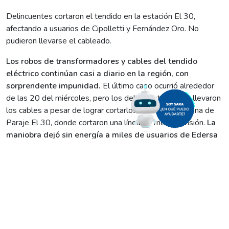
Delincuentes cortaron el tendido en la estación El 30,
afectando a usuarios de Cipolletti y Fernández Oro. No
pudieron llevarse el cableado.
Los robos de transformadores y cables del tendido
eléctrico continúan casi a diario en la región, con
sorprendente impunidad.
El último caso ocurrió alrededor
de las 20 del miércoles, pero los delincuentes no se llevaron
los cables a pesar de lograr cortarlos. Ocurrió en la zona de
Paraje El 30, donde cortaron una línea de media tensión.
La
maniobra dejó sin energía a miles de usuarios de Edersa
en Cipolletti y Fernández Oro.
El hecho ocurrió a unos 500 metros del sector donde se
asienta la central hidroeléctrica de El 30, uno de los puntos
de abastecimiento eléctrico de Cipolletti y Fernández Oro.
Pasadas las 20, los delincuentes utilizaron un largo puntal
hecho con maderas, con una sierra en el extremo, para cortar
el cable de cobre. Por motivos que se desconoce, no