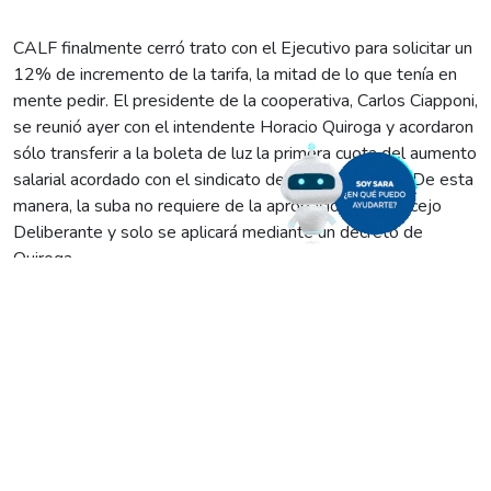
CALF finalmente cerró trato con el Ejecutivo para solicitar un
12% de incremento de la tarifa, la mitad de lo que tenía en
mente pedir. El presidente de la cooperativa, Carlos Ciapponi,
se reunió ayer con el intendente Horacio Quiroga y acordaron
sólo transferir a la boleta de luz la primera cuota del aumento
salarial acordado con el sindicato de Agua y Energía. De esta
manera, la suba no requiere de la aprobación del Concejo
Deliberante y solo se aplicará mediante un decreto de
Quiroga.
Además, “el intendente me garantizó que va a renovar la
concesión a CALF”, agregó Ciapponi. La entrevista con el jefe
comunal, Horacio Quiroga, se llevó a cabo a primera hora de
ayer, antes de que presentara en sociedad un equipo de 20
megavatios por el cual la cooperativa invirtió más de 19
millones de pesos y que permitirá cubrir una demanda de
2.000 viviendas.