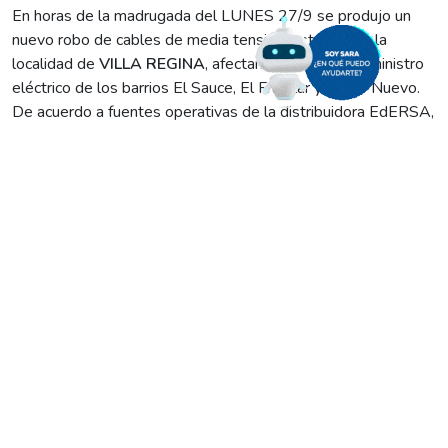
En horas de la madrugada del LUNES 27/9 se produjo un
nuevo robo de cables de media tensión, esta vez en la
localidad de
VILLA REGINA
, afectando el normal suministro
eléctrico de los barrios El Sauce, El Frutillar y Barrio Nuevo.
De acuerdo a fuentes operativas de la distribuidora EdERSA,
“utilizaron la misma metodología de siempre: cortaron los
cables con un puntal y se llevaron unos 210 metros de líneas
de media tensión”.
El hecho delictivo provocó el corte de luz en los barrios antes
señalados. Los operarios de la distribuidora trabajan desde
las 6.00 para reparar las instalaciones dañadas, reemplazar el
cable robado y recuperar el servicio en toda esa zona.
“Esperamos poder restablecer el suministro en ese sector
alrededor de las 10:00”, indicaron.
Los robos de cables se transformaron en un gran problema
en los últimos meses. Sólo en Villa Regina y las localidades
aledañas se produjeron 22 hechos de estas características
en los últimos meses, con un saldo de más de 3.000 metros