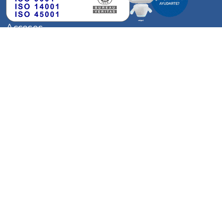
Accesos
‣
Turnos Online
‣
Trámites Comerciales Online
‣
Adherite a Factura Digital
‣
Segmentación Tarifaria
‣
Denuncia Robo de Energía
‣
Mapa de Cortes y Contigencias
Horarios de Atención
‣
Sucursales
Lunes a Viernes: 08 a 13 Hs
Redes Sociales